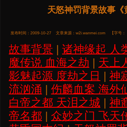
天怒神罚背景故事《
发布时间：2009-10-27
文章来源：
w2i.wanmei.com
【字号：
故事背景
|
诸神缘起 人
魔传说 血海之劫
|
天上
影魅起源 度劫之日
|
神
流汹涌
|
伤麟血案 海外
白帝之都 天泪之城
|
神
帝名都
|
众妙之门 飞天