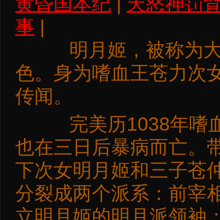
黄昏国本纪
|
天怒神罚
事
|
明月姬，被称为大陆
色。身为嗜血王苍力次
传闻。
完美历1038年嗜
也在三日后暴病而亡。
下次女明月姬和三子苍
分裂成两个派系：前宰
立明月姬的明月派领袖