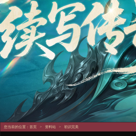
您当前的位置：
首页
>
资料站
>
初识完美