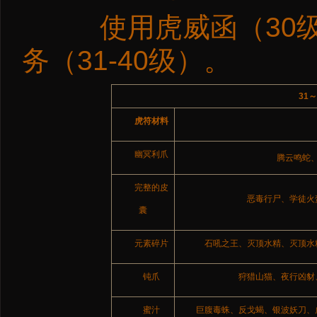
使用虎威函（30级
务（31-40级）。
31
虎符材料
幽冥利爪
腾云鸣蛇
完整的皮
恶毒行尸、学徒火
囊
元素碎片
石吼之王、灭顶水精、灭顶水
钝爪
狩猎山猫、夜行凶豺
蜜汁
巨腹毒蛛、反戈蝎、银波妖刀、