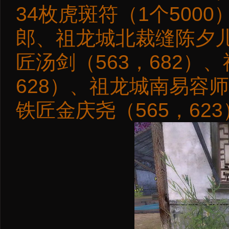
34枚虎斑符（1个500
郎、祖龙城北裁缝陈夕儿
匠汤剑（563，682）
628）、祖龙城南易容师
铁匠金庆尧（565，62