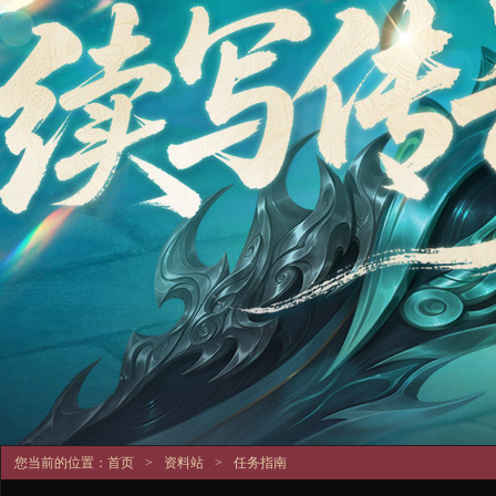
您当前的位置：
首页
>
资料站
>
任务指南