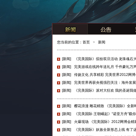
您当前的位置：
首页
>
新闻
[新闻]
《完美国际》缤纷双旦活动 龙珠魂石
[新闻]
完美游戏在线跨年送礼月 千件豪礼万
[新闻]
传扬文化 共享精彩 完美世界2012网
[新闻]
完美世界再获央视强烈关注：海外发展
[新闻]
《完美国际》派对大狂欢 我的圣诞我
[新闻]
樱花浪漫 雕花精致 《完美国际》全新
[新闻]
《完美国际·王朝崛起》“诺亚方舟”载
[新闻]
火爆现场 《完美国际》2012网博会精
[新闻]
《完美国际》妖族全新形态上线 有了这