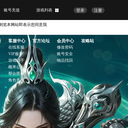
账号充值
游戏列表
登录
注册
浏览本网站即表示您同意我
析
客服中心
官方论坛
会员中心
攻略站
在线客服
修改密码
VIP服务
账号安全
游戏助手
物品找回
概率公示
帮会图标
角色查询