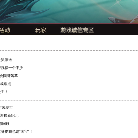
大奖派送
声祝福一个不少
博会圆满落幕
成焦点
做主！
时装现世
你迎接新纪元
彩回顾
身皮我也是“国宝”！