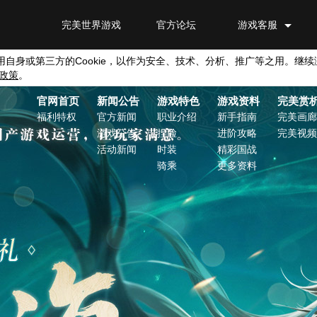
完美世界游戏
官方论坛
游戏客服
用自身或第三方的
Cookie
，以作为安全、技术、分析、推广等之用。继续
政策
。
官网首页
新闻公告
游戏特色
游戏资料
完美赏
福利特权
官方新闻
职业介绍
新手指南
完美画廊
游戏公告
捏脸
进阶攻略
完美视频
活动新闻
时装
精彩国战
骑乘
更多资料