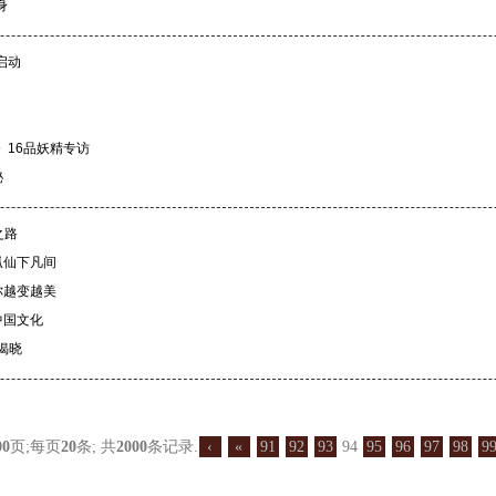
身
启动
》16品妖精专访
秘
之路
狐仙下凡间
你越变越美
中国文化
揭晓
00
页;每页
20
条; 共
2000
条记录.
‹
«
91
92
93
94
95
96
97
98
9