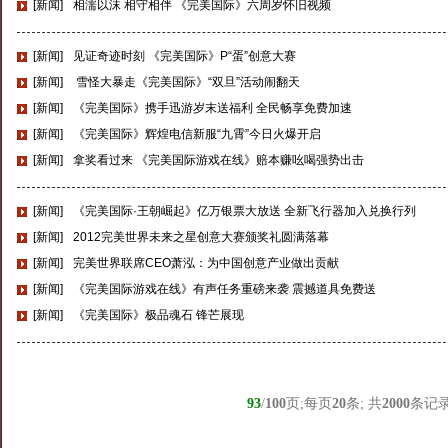
[新闻]
相濡以沫 相守相伴 《完美国际》六周岁怀旧视频
[新闻]
见证奇迹时刻 《完美国际》P“蛋”创意大赛
[新闻]
雪怪大暴走《完美国际》“双旦”活动闹翻天
[新闻]
《完美国际》携手迅游岁末送福利 全民畅享免费加速
[新闻]
《完美国际》辉煌电信新服“九霄”今日火爆开启
[新闻]
拿奖看过来 《完美国际游戏在线》赔本赚吆喝强势出击
[新闻]
《完美国际·王朝崛起》亿万银票大放送 全新飞行器加入兑换行列
[新闻]
2012完美世界未来之星创意大赛颁奖礼圆满落幕
[新闻]
完美世界联席CEO萧泓：为中国创意产业做出贡献
[新闻]
《完美国际游戏在线》有声任务重磅来袭 震撼道具免费送
[新闻]
《完美国际》极品魂石 锋芒展现
93
/
100
页;每页
20
条; 共
2000
条记录