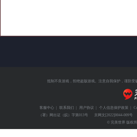
抵制不良游戏，拒绝盗版游戏。注意自我保护，谨防受
客服中心
|
联系我们
|
用户协议
|
个人信息保护政策
|
C
（署）网出证（皖）字第013号
京网文
[2022]0044-009号
© 完美世界 版权所有 Perf