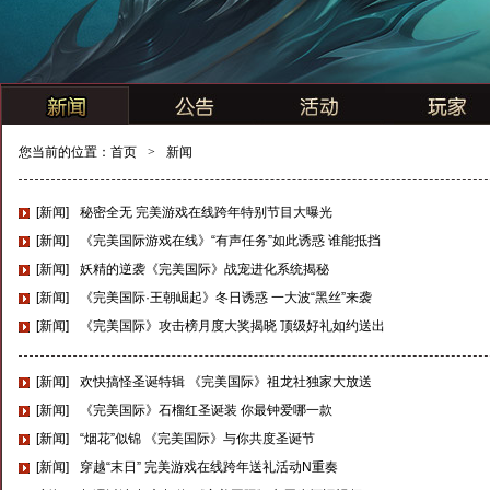
您当前的位置：
首页
>
新闻
[新闻]
秘密全无 完美游戏在线跨年特别节目大曝光
[新闻]
《完美国际游戏在线》“有声任务”如此诱惑 谁能抵挡
[新闻]
妖精的逆袭《完美国际》战宠进化系统揭秘
[新闻]
《完美国际·王朝崛起》冬日诱惑 一大波“黑丝”来袭
[新闻]
《完美国际》攻击榜月度大奖揭晓 顶级好礼如约送出
[新闻]
欢快搞怪圣诞特辑 《完美国际》祖龙社独家大放送
[新闻]
《完美国际》石榴红圣诞装 你最钟爱哪一款
[新闻]
“烟花”似锦 《完美国际》与你共度圣诞节
[新闻]
穿越“末日” 完美游戏在线跨年送礼活动N重奏