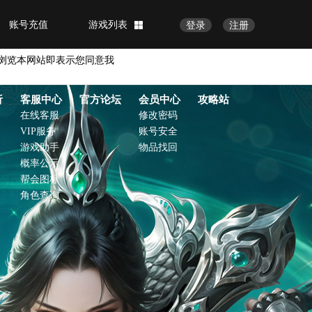
账号充值
游戏列表
登录
注册
浏览本网站即表示您同意我
析
客服中心
官方论坛
会员中心
攻略站
在线客服
修改密码
VIP服务
账号安全
游戏助手
物品找回
概率公示
帮会图标
角色查询