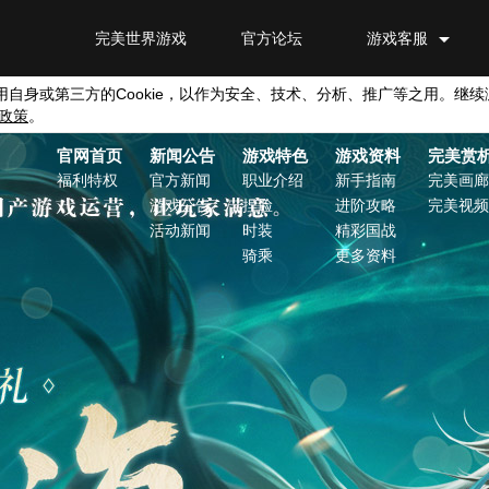
完美世界游戏
官方论坛
游戏客服
用自身或第三方的
Cookie
，以作为安全、技术、分析、推广等之用。继续
政策
。
官网首页
新闻公告
游戏特色
游戏资料
完美赏
福利特权
官方新闻
职业介绍
新手指南
完美画廊
游戏公告
捏脸
进阶攻略
完美视频
活动新闻
时装
精彩国战
骑乘
更多资料