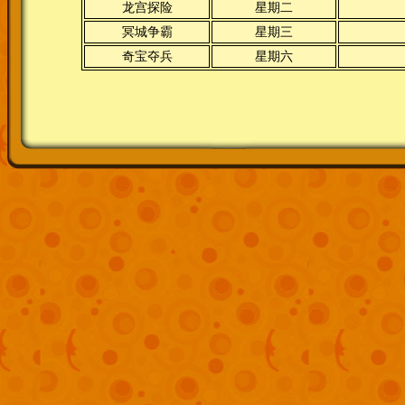
龙宫探险
星期二
冥城争霸
星期三
奇宝夺兵
星期六