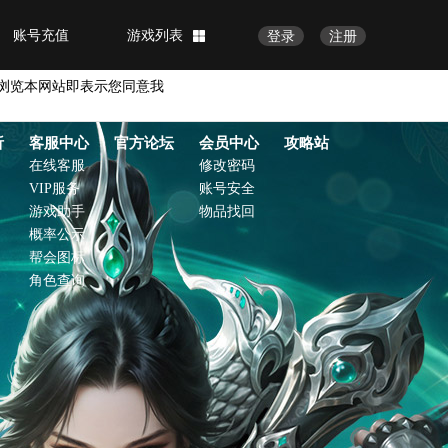
账号充值
游戏列表
登录
注册
浏览本网站即表示您同意我
析
客服中心
官方论坛
会员中心
攻略站
在线客服
修改密码
VIP服务
账号安全
游戏助手
物品找回
概率公示
帮会图标
角色查询