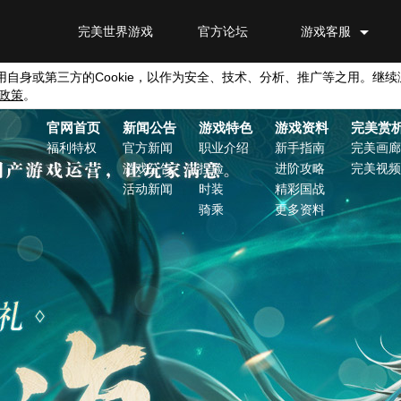
完美世界游戏
官方论坛
游戏客服
用自身或第三方的
Cookie
，以作为安全、技术、分析、推广等之用。继续
政策
。
官网首页
新闻公告
游戏特色
游戏资料
完美赏
福利特权
官方新闻
职业介绍
新手指南
完美画廊
游戏公告
捏脸
进阶攻略
完美视频
活动新闻
时装
精彩国战
骑乘
更多资料