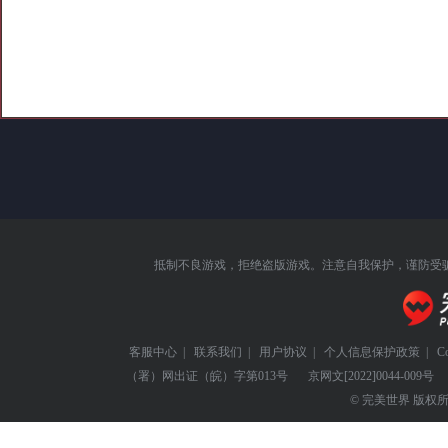
抵制不良游戏，拒绝盗版游戏。注意自我保护，谨防受
客服中心
|
联系我们
|
用户协议
|
个人信息保护政策
|
C
（署）网出证（皖）字第013号
京网文
[2022]0044-009号
© 完美世界 版权所有 Perf