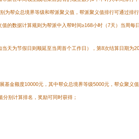
分别为帮众总境界等级和帮派聚义值，帮派聚义值排行可通过排行
义值的数据计算规则为帮派中入帮时间≥168小时（7天）当周每
当天为节假日则顺延至当周首个工作日），第8次结算日期为2025年
基金额度10000元，其中帮众总境界等级5000元，帮众聚义值5
值分别计算排名，奖励可同时获得；