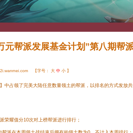
0万元帮派发展基金计划”第八期帮
2i.wanmei.com
【字号：
大
中
小
】
宇】中占领了完美大陆任意数量领土的帮派，以排名的方式发放共
派荣耀值分10次对上榜帮派进行排行；
，如帮派在本周领土战结束后拥有的领土数为0，不计入本周排行；