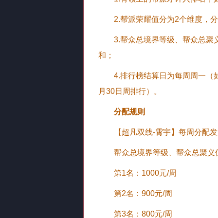
2.帮派荣耀值分为2个维度，
3.帮众总境界等级、帮众总聚
和；
4.排行榜结算日为每周周一（如
月30日周排行）。
分配规则
【超凡双线-霄宇】每周分配发展
帮众总境界等级、帮众总聚义
第1名：1000元/周
第2名：900元/周
第3名：800元/周