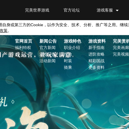
完美世界游戏
官方论坛
游戏客服
用自身或第三方的
Cookie
，以作为安全、技术、分析、推广等之用。继续
政策
。
官网首页
新闻公告
游戏特色
游戏资料
完美赏
福利特权
官方新闻
职业介绍
新手指南
完美画廊
游戏公告
捏脸
进阶攻略
完美视频
活动新闻
时装
精彩国战
骑乘
更多资料