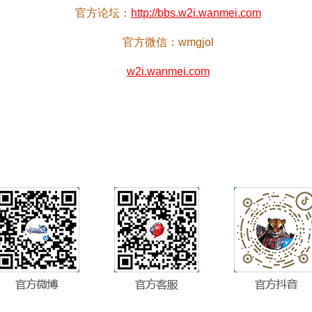
官方论坛：
http://bbs.w2i.wanmei.com
官方微信：wmgjol
w2i.wanmei.com