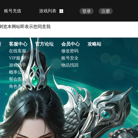
账号充值
游戏列表
登录
注册
浏览本网站即表示您同意我
析
客服中心
官方论坛
会员中心
攻略站
在线客服
修改密码
VIP服务
账号安全
游戏助手
物品找回
概率公示
帮会图标
角色查询