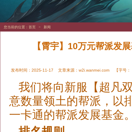
您当前的位置：
首页
>
新闻
​【霄宇】10万元帮派发
发布时间：2025-11-17
文章来源：
w2i.wanmei.com
【字号：
我们将向新服【超凡双
意数量领土的帮派，以排
一卡通的帮派发展基金
排名规则