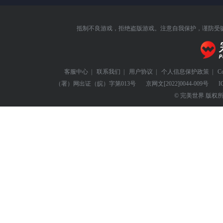
抵制不良游戏，拒绝盗版游戏。注意自我保护，谨防受
客服中心
|
联系我们
|
用户协议
|
个人信息保护政策
|
C
（署）网出证（皖）字第013号
京网文
[2022]0044-009号
I
© 完美世界 版权所有 Perf