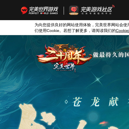
为向您提供良好的网站使用体验，完美世界网站会使
们使用
Cookie
。若想了解更多，请阅读我们的
Cookie