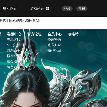
账号充值
游戏列表
登录
注册
浏览本网站即表示您同意我
析
客服中心
官方论坛
会员中心
攻略站
在线客服
修改密码
VIP服务
账号安全
游戏助手
物品找回
概率公示
帮会图标
角色查询