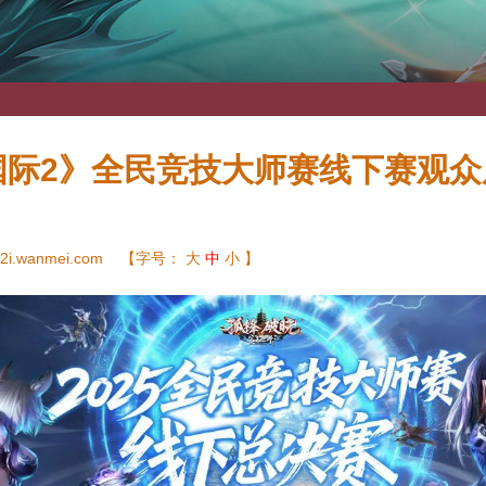
国际2》全民竞技大师赛线下赛观众
2i.wanmei.com
【字号：
大
中
小
】