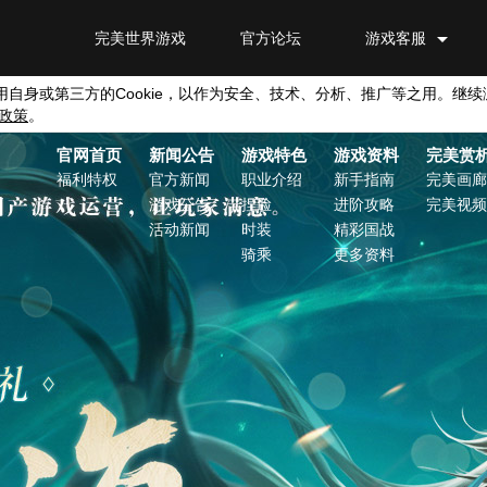
完美世界游戏
官方论坛
游戏客服
用自身或第三方的
Cookie
，以作为安全、技术、分析、推广等之用。继续
政策
。
官网首页
新闻公告
游戏特色
游戏资料
完美赏
福利特权
官方新闻
职业介绍
新手指南
完美画廊
游戏公告
捏脸
进阶攻略
完美视频
活动新闻
时装
精彩国战
骑乘
更多资料