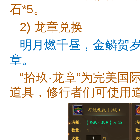
石*5。
2) 龙章兑换
明月燃千昼，金鳞贺
章。
“拾玖·龙章”为完美
道具，修行者们可使用