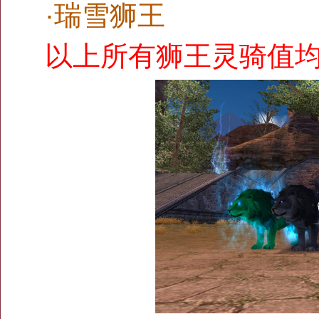
·瑞雪狮王
以上所有狮王灵骑值均