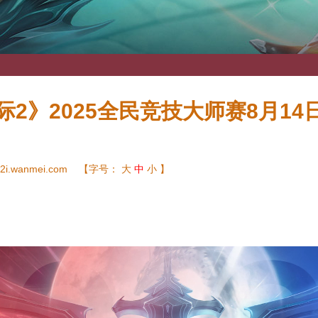
际2》2025全民竞技大师赛8月14
2i.wanmei.com
【字号：
大
中
小
】