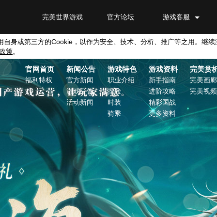
完美世界游戏
官方论坛
游戏客服
用自身或第三方的
Cookie
，以作为安全、技术、分析、推广等之用。继续
政策
。
官网首页
新闻公告
游戏特色
游戏资料
完美赏
福利特权
官方新闻
职业介绍
新手指南
完美画廊
游戏公告
捏脸
进阶攻略
完美视频
活动新闻
时装
精彩国战
骑乘
更多资料