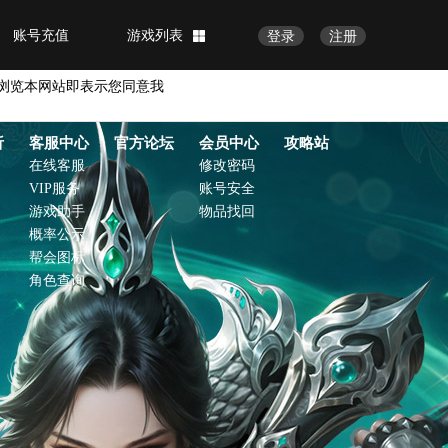
账号充值
游戏列表
登录
注册
浏览本网站即表示您同意我
析
客服中心
官方论坛
会员中心
攻略站
在线客服
修改密码
VIP服务
账号安全
游戏助手
物品找回
概率公示
帮会图标
角色查询