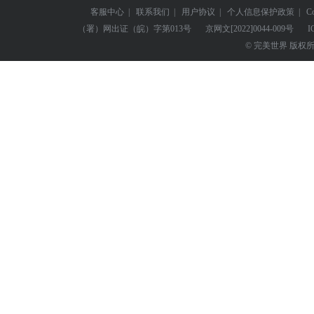
客服中心
|
联系我们
|
用户协议
|
个人信息保护政策
|
C
（署）网出证（皖）字第013号
京网文
[2022]0044-009号
I
© 完美世界 版权所有 Perf