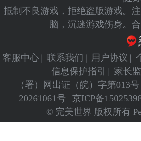
抵制不良游戏，拒绝盗版游戏。注
脑，沉迷游戏伤身。合
客服中心
|
联系我们
|
用户协议
|
信息保护指引
|
家长
（署）网出证（皖）字第013号
20261061号
京ICP备
1502539
© 完美世界 版权所有 Perfect 