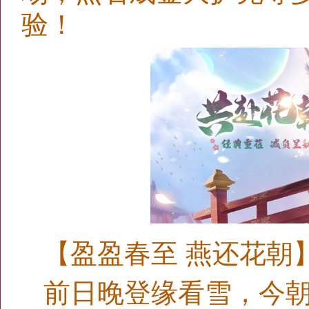
验！
【盈盈春至 燕还花朝
前日晚登缘看雪，今