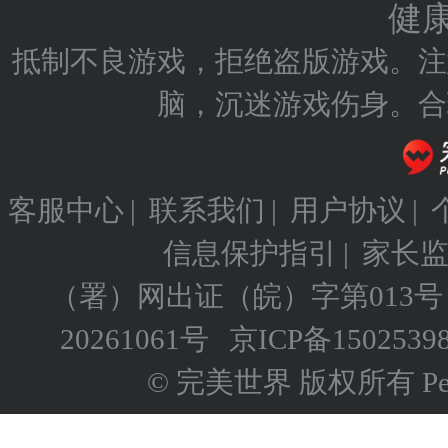
健
抵制不良游戏，拒绝盗版游戏。注
脑，沉迷游戏伤身。合
客服中心
|
联系我们
|
用户协议
|
信息保护指引
|
家长
（署）网出证（皖）字第013号
20261061号
京ICP备
1502539
© 完美世界 版权所有 Perfect 