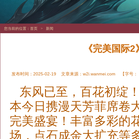
您当前的位置：
首页
>
新闻
​《完美国际
发布时间：2025-02-19
文章来源：
w2i.wanmei.com
【字号：
东风已至，百花初绽！
本今日携漫天芳菲席卷
完美盛宴！丰富多彩的
场，点石成金大扩充等