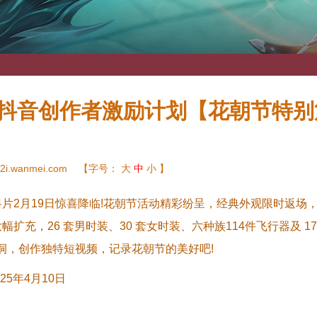
》抖音创作者激励计划【花朝节特别
2i.wanmei.com
【字号：
大
中
小
】
片2月19日惊喜降临!花朝节活动精彩纷呈，经典外观限时返场，
扩充，26 套男时装、30 套女时装、六种族114件飞行器及 
洞，创作独特短视频，记录花朝节的美好吧!
025年4月10日