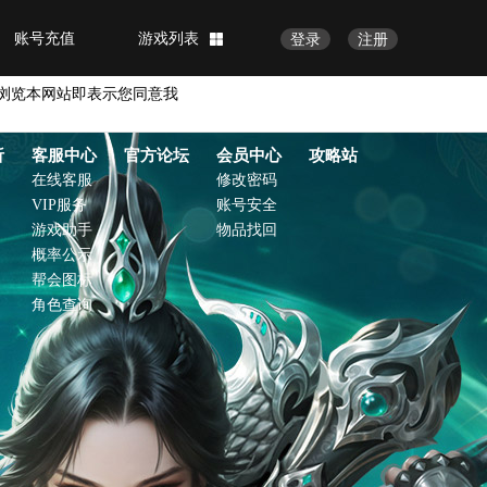
账号充值
游戏列表
登录
注册
浏览本网站即表示您同意我
析
客服中心
官方论坛
会员中心
攻略站
在线客服
修改密码
VIP服务
账号安全
游戏助手
物品找回
概率公示
帮会图标
角色查询