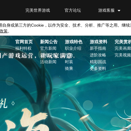
完美世界游戏
官方论坛
游戏客服
用自身或第三方的
Cookie
，以作为安全、技术、分析、推广等之用。继续
政策
。
官网首页
新闻公告
游戏特色
游戏资料
完美赏
福利特权
官方新闻
职业介绍
新手指南
完美画廊
游戏公告
捏脸
进阶攻略
完美视频
活动新闻
时装
精彩国战
骑乘
更多资料