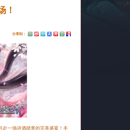
场！
分享到：
共赴一场诗酒踏青的完美盛宴！丰