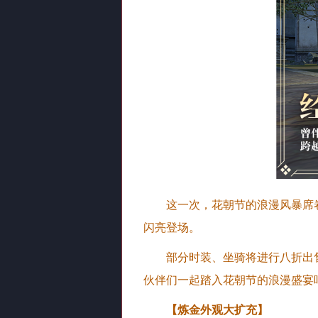
这一次，花朝节的浪漫风暴席
闪亮登场。
部分时装、坐骑将进行八折出
伙伴们一起踏入花朝节的浪漫盛宴
【炼金外观大扩充】