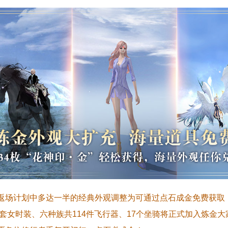
返场计划中多达一半的经典外观调整为可通过点石成金免费获取
0套女时装、六种族共114件飞行器、17个坐骑将正式加入炼金