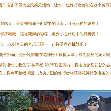
者们准备了四大全民娱乐活动，让每一位修行者都能在这个美丽
花神一起踏春，采集赐福仙子所需要的花朵，收获花神的赐福！
盛开，蝶舞翩翩，追逐花间的彩蝶，但要小心路途中的柳树噢！
你的好友，来到春日的奇乐王国，一起接受竞速挑战吧！
酒，花气扑面，这一次谁能在花神榜上拔得头筹，成为花神的宠儿呢
彩活动，收集“花神降福·2025”拼图碎片，拼凑出象征花朝的春
后，将点亮整幅拼图，成功拼图的修行者将获得花神特别准备的