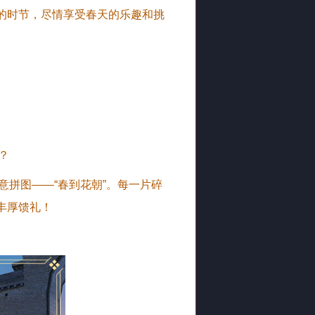
的时节，尽情享受春天的乐趣和挑
？
意拼图——“春到花朝”。每一片碎
丰厚馈礼！