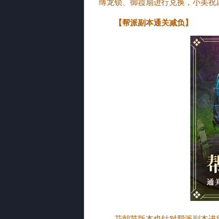
缚龙锁、御霞扇进行兑换，小美祝
【帮派副本通关减负】
花朝节版本也针对帮派副本进