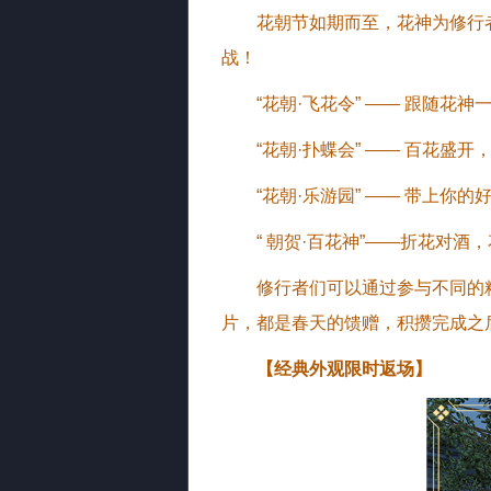
花朝节如期而至，花神为修行
战！
“花朝·飞花令” —— 跟随
“花朝·扑蝶会” —— 百花
“花朝·乐游园” —— 带上
“ 朝贺·百花神”——折花对
修行者们可以通过参与不同的精
片，都是春天的馈赠，积攒完成之
【经典外观限时返场】