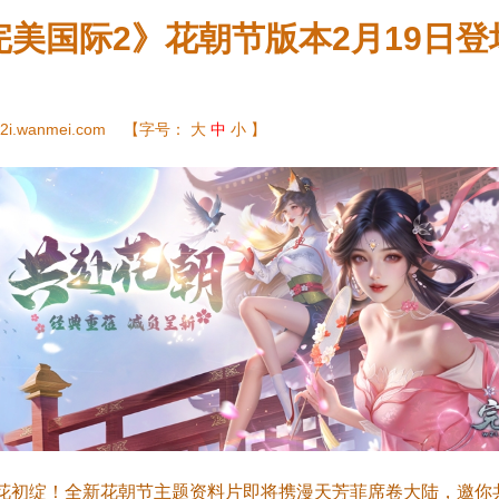
完美国际2》花朝节版本2月19日登
2i.wanmei.com
【字号：
大
中
小
】
花初绽！全新花朝节主题资料片即将携漫天芳菲席卷大陆，邀你