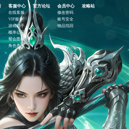
析
客服中心
官方论坛
会员中心
攻略站
在线客服
修改密码
VIP服务
账号安全
游戏助手
物品找回
概率公示
帮会图标
角色查询