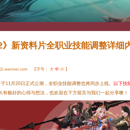
2》新资料片全职业技能调整详细
2i.wanmei.com
【字号：
大
中
小
】
于11月20日正式公测，全职业技能调整也将同步上线。
以下技
长有极好的心得与想法，也欢迎在下方留言与我们一起分享噢！