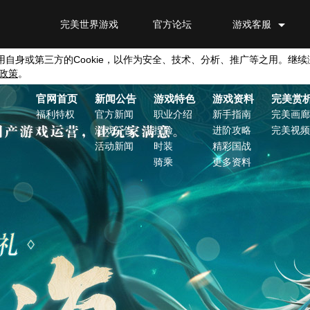
完美世界游戏
官方论坛
游戏客服
用自身或第三方的
Cookie
，以作为安全、技术、分析、推广等之用。继续
政策
。
官网首页
新闻公告
游戏特色
游戏资料
完美赏
福利特权
官方新闻
职业介绍
新手指南
完美画廊
游戏公告
捏脸
进阶攻略
完美视频
活动新闻
时装
精彩国战
骑乘
更多资料