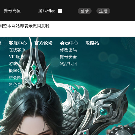
账号充值
游戏列表
登录
注册
浏览本网站即表示您同意我
析
客服中心
官方论坛
会员中心
攻略站
在线客服
修改密码
VIP服务
账号安全
游戏助手
物品找回
概率公示
帮会图标
角色查询