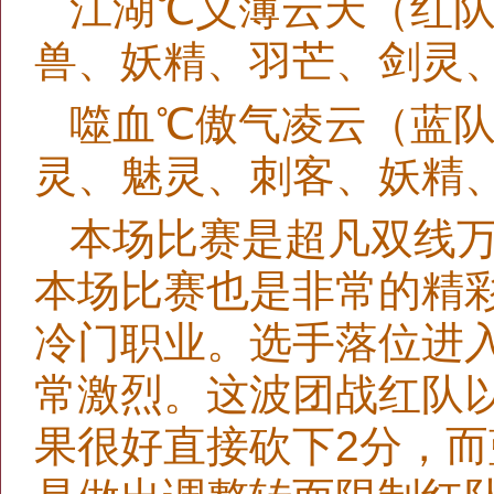
江湖℃义薄云天（红
兽、妖精、羽芒、剑灵
噬血℃傲气凌云（蓝
灵、魅灵、刺客、妖精
本场比赛是超凡双线
本场比赛也是非常的精
冷门职业。选手落位进
常激烈。这波团战红队以
果很好直接砍下2分，而