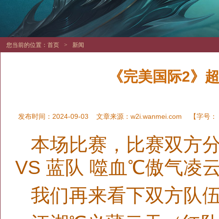
您当前的位置：
首页
>
新闻
《完美国际2》超
发布时间：2024-09-03
文章来源：
w2i.wanmei.com
【字号：
本场比赛，比赛双方分
VS 蓝队 噬血℃傲气凌
我们再来看下双方队