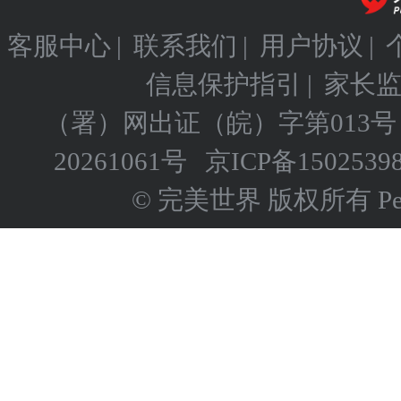
客服中心
|
联系我们
|
用户协议
|
信息保护指引
|
家长
（署）网出证（皖）字第013号
20261061号
京ICP备
1502539
© 完美世界 版权所有 Perfect 