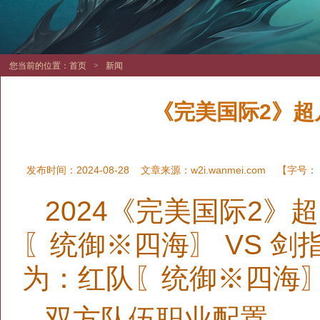
您当前的位置：
首页
>
新闻
《完美国际2》超
发布时间：2024-08-28
文章来源：
w2i.wanmei.com
【字号：
2024《完美国际2》
〖统御※四海〗 VS 剑
为：红队〖统御※四海〗 
双方队伍职业配置