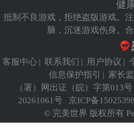
健
抵制不良游戏，拒绝盗版游戏。注
脑，沉迷游戏伤身。合
客服中心
|
联系我们
|
用户协议
|
信息保护指引
|
家长
（署）网出证（皖）字第013号
20261061号
京ICP备
1502539
© 完美世界 版权所有 Perfect 