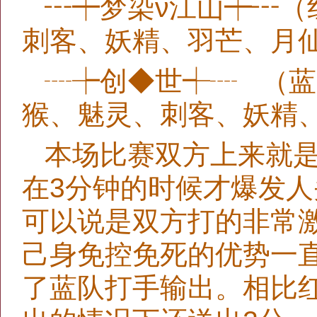
┅┿梦染ν江山┿┅（
刺客、妖精、羽芒、月
┈┾创◆世┽┈ （
猴、魅灵、刺客、妖精
本场比赛双方上来就
在3分钟的时候才爆发人
可以说是双方打的非常
己身免控免死的优势一
了蓝队打手输出。相比