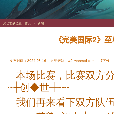
您当前的位置：
首页
>
新闻
《完美国际2》至
发布时间：2024-08-16
文章来源：
w2i.wanmei.com
【字号：
本场比赛，比赛双方分
┈┾创◆世┽┈
我们再来看下双方队