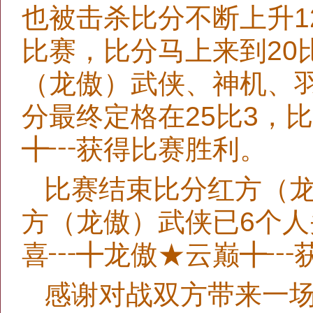
也被击杀比分不断上升1
比赛，比分马上来到20
（龙傲）武侠、神机、
分最终定格在25比3，
╋┅获得比赛胜利。
比赛结束比分红方（龙
方（龙傲）武侠已6个人
喜┅╋龙傲★云巅╋┅
感谢对战双方带来一