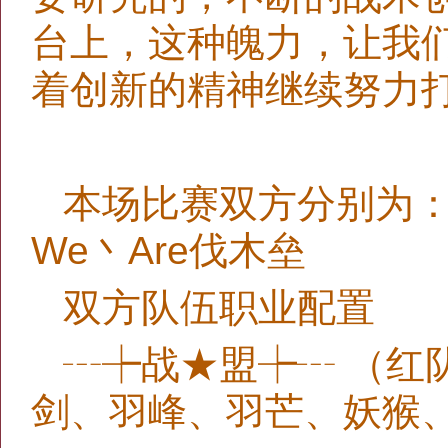
台上，这种魄力，让我
着创新的精神继续努力
本场比赛双方分别为：
We丶Are伐木垒
双方队伍职业配置
┄┾战★盟┾┄
（红
剑、羽峰、羽芒、妖猴、