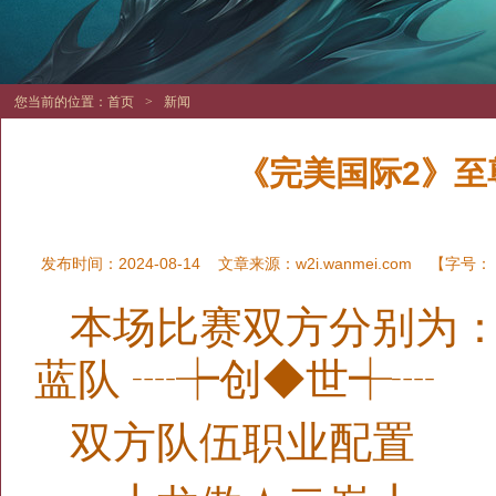
您当前的位置：
首页
>
新闻
《完美国际2》至
发布时间：2024-08-14
文章来源：
w2i.wanmei.com
【字号：
本场比赛双方分别为：
蓝队 ┈┾创◆世┽┈
双方队伍职业配置