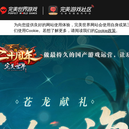
为向您提供良好的网站使用体验，完美世界网站会使用自身或第
们使用
Cookie
。若想了解更多，请阅读我们的
Cookie
政策
。