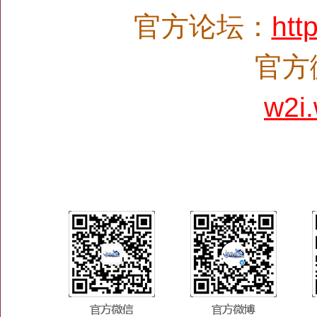
官方论坛：
htt
官方微
w2i