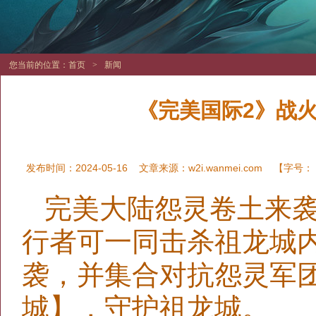
您当前的位置：
首页
>
新闻
《完美国际2》战
发布时间：2024-05-16
文章来源：
w2i.wanmei.com
【字号：
完美大陆怨灵卷土来
行者可一同击杀祖龙城
袭，并集合对抗怨灵军
城】，守护祖龙城。