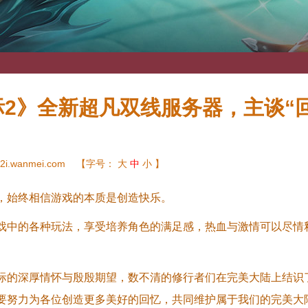
2》全新超凡双线服务器，主谈“
2i.wanmei.com
【字号：
大
中
小
】
，始终相信游戏的本质是创造快乐。
戏中的各种玩法，享受培养角色的满足感，热血与激情可以尽情
际的深厚情怀与殷殷期望，数不清的修行者们在完美大陆上结识
要努力为各位创造更多美好的回忆，共同维护属于我们的完美大