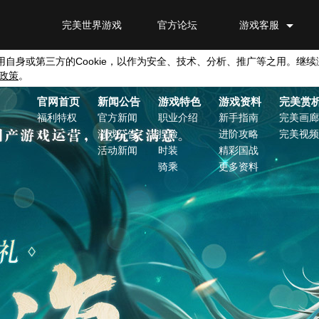
完美世界游戏
官方论坛
游戏客服
用自身或第三方的
Cookie
，以作为安全、技术、分析、推广等之用。继续
政策
。
官网首页
新闻公告
游戏特色
游戏资料
完美赏
福利特权
官方新闻
职业介绍
新手指南
完美画廊
游戏公告
捏脸
进阶攻略
完美视频
活动新闻
时装
精彩国战
骑乘
更多资料