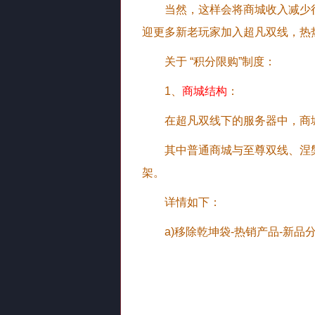
当然，这样会将商城收入减少
迎更多新老玩家加入超凡双线，热
关于 “积分限购”制度：
1、
商城结构
：
在超凡双线下的服务器中，商
其中普通商城与至尊双线、涅
架。
详情如下：
a)移除乾坤袋-热销产品-新品