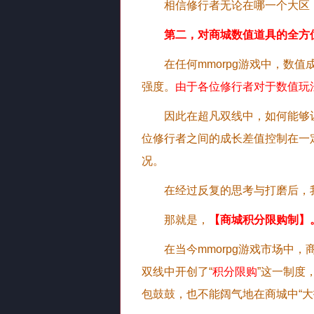
相信修行者无论在哪一个大区
第二，对商城数值道具的全方
在任何mmorpg游戏中，
强度。
由于各位修行者对于数值玩
因此在超凡双线中，如何能够
位修行者之间的成长差值控制在一
况。
在经过反复的思考与打磨后，
那就是，
【商城积分限购制】
在当今mmorpg游戏市场
双线中开创了“
积分限购
”这一制度
包鼓鼓，也不能阔气地在商城中“大