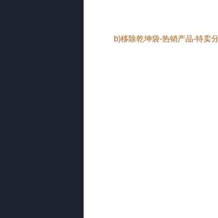
b)移除乾坤袋-热销产品-特卖