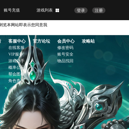
账号充值
游戏列表
登录
注册
浏览本网站即表示您同意我
析
客服中心
官方论坛
会员中心
攻略站
在线客服
修改密码
VIP服务
账号安全
游戏助手
物品找回
概率公示
帮会图标
角色查询