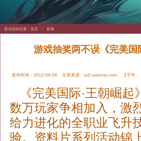
您当前的位置：
首页
>
新闻
游戏抽奖两不误《完美国
发布时间：2012-09-08
文章来源：
w2i.wanmei.com
【字号：
《完美国际·王朝崛起
数万玩家争相加入，激烈
给力进化的全职业飞升
验。资料片系列活动锦