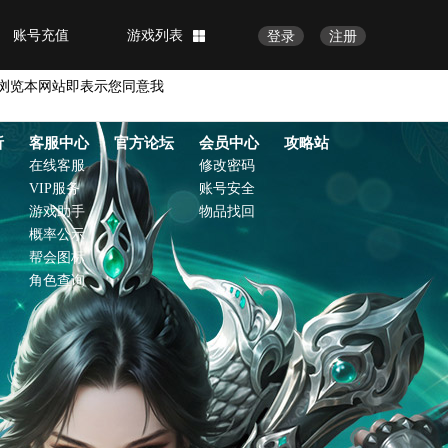
账号充值
游戏列表
登录
注册
浏览本网站即表示您同意我
析
客服中心
官方论坛
会员中心
攻略站
在线客服
修改密码
VIP服务
账号安全
游戏助手
物品找回
概率公示
帮会图标
角色查询