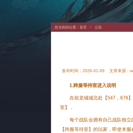
您当前的位置：
首页
>
公告
发布时间：2026-01-09
文章来源：
w
1.跨服等待室进入说明
在祖龙城城北处【547，67
室】 。
每个战队会拥有自己战队独立
【跨服等待室】的玩家，即使本服