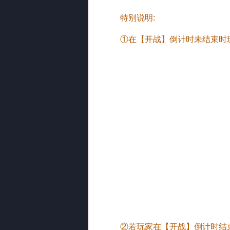
特别说明:
①在【开战】倒计时未结束时
②若玩家在【开战】倒计时结