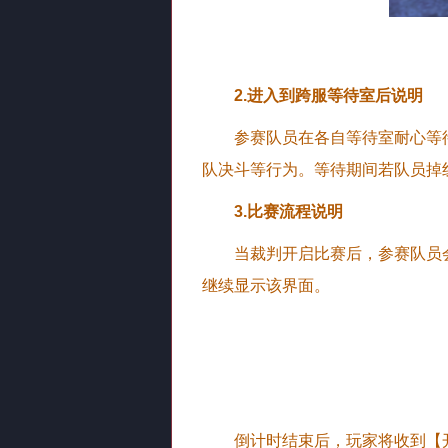
2.进入到跨服等待室后说明
参赛队员在各自等待室耐心等
队决斗等行为。等待期间若队员掉
3.比赛流程说明
当裁判开启比赛后，参赛队员
继续显示该界面。
倒计时结束后，玩家将收到【