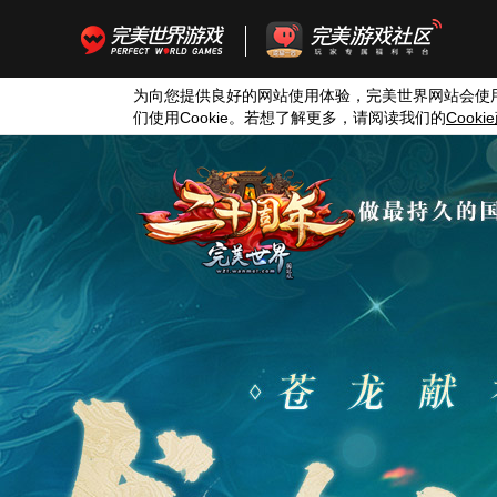
为向您提供良好的网站使用体验，完美世界网站会使
们使用
Cookie
。若想了解更多，请阅读我们的
Cookie