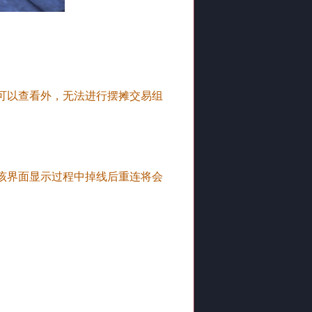
可以查看外，无法进行摆摊交易组
该界面显示过程中掉线后重连将会