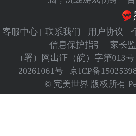
客服中心
|
联系我们
|
用户协议
|
信息保护指引
|
家长
（署）网出证（皖）字第013号
20261061号
京ICP备
1502539
© 完美世界 版权所有 Perfect 