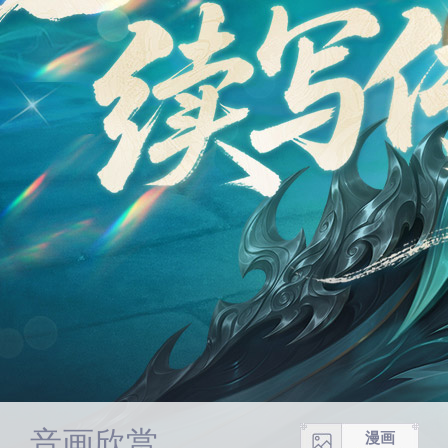
音画欣赏
漫画