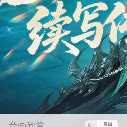
音画欣赏
漫画