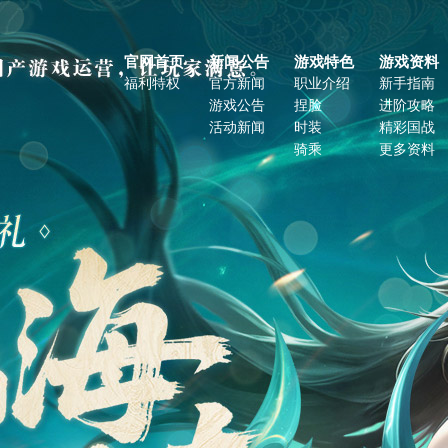
官网首页
新闻公告
游戏特色
游戏资料
福利特权
官方新闻
职业介绍
新手指南
游戏公告
捏脸
进阶攻略
活动新闻
时装
精彩国战
骑乘
更多资料