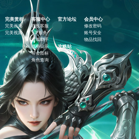
完美赏析
客服中心
官方论坛
会员中心
完美画廊
在线客服
修改密码
完美视频
VIP服务
账号安全
游戏助手
物品找回
概率公示
攻略站
帮会图标
角色查询