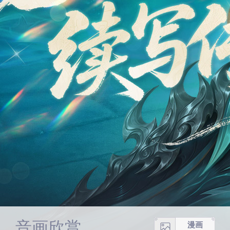
音画欣赏
漫画