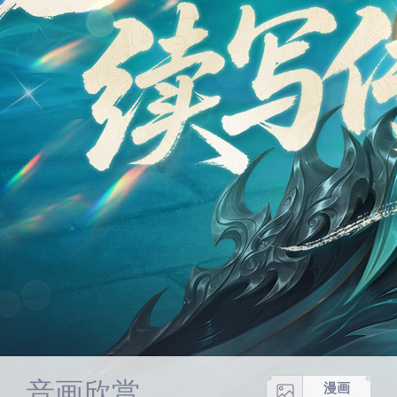
音画欣赏
漫画