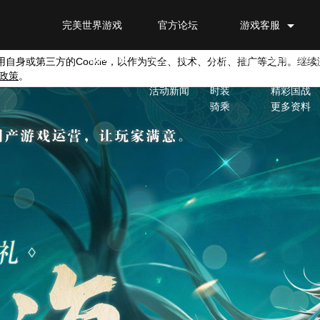
完美世界游戏
官方论坛
游戏客服
官网首页
新闻公告
游戏特色
游戏资料
福利特权
官方新闻
职业介绍
新手指南
用自身或第三方的
Cookie
，以作为安全、技术、分析、推广等之用。继续
政策
。
游戏公告
捏脸
进阶攻略
活动新闻
时装
精彩国战
骑乘
更多资料