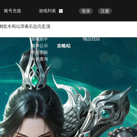
账号充值
游戏列表
登录
注册
完美赏析
客服中心
官方论坛
会员中心
完美画廊
在线客服
修改密码
浏览本网站即表示您同意我
完美视频
VIP服务
账号安全
游戏助手
物品找回
概率公示
攻略站
帮会图标
角色查询