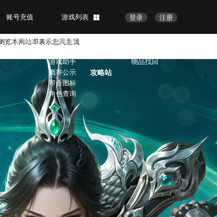
账号充值
游戏列表
登录
注册
完美赏析
客服中心
官方论坛
会员中心
完美画廊
在线客服
修改密码
浏览本网站即表示您同意我
完美视频
VIP服务
账号安全
游戏助手
物品找回
概率公示
攻略站
帮会图标
角色查询