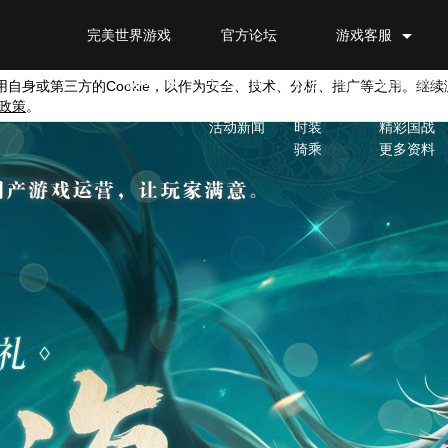
完美世界游戏
官方论坛
游戏客服
官网首页
新闻公告
游戏特色
游戏资料
福利特权
官方新闻
职业介绍
新手指南
用自身或第三方的
Cookie
，以作为安全、技术、分析、推广等之用。继续
政策
。
游戏公告
捏脸
进阶攻略
活动新闻
时装
精彩国战
骑乘
更多资料