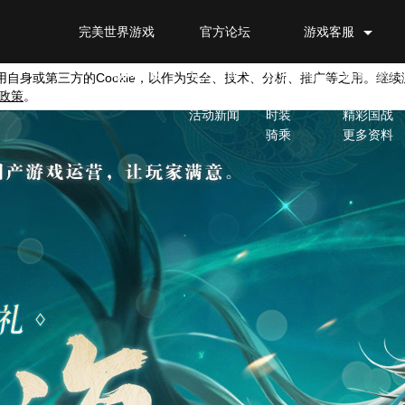
完美世界游戏
官方论坛
游戏客服
官网首页
新闻公告
游戏特色
游戏资料
福利特权
官方新闻
职业介绍
新手指南
用自身或第三方的
Cookie
，以作为安全、技术、分析、推广等之用。继续
政策
。
游戏公告
捏脸
进阶攻略
活动新闻
时装
精彩国战
骑乘
更多资料