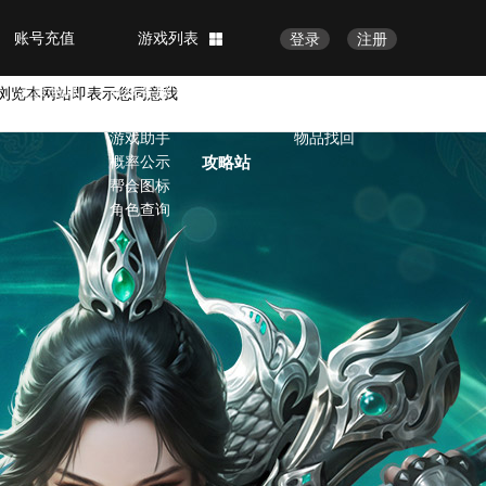
账号充值
游戏列表
登录
注册
完美赏析
客服中心
官方论坛
会员中心
完美画廊
在线客服
修改密码
浏览本网站即表示您同意我
完美视频
VIP服务
账号安全
游戏助手
物品找回
概率公示
攻略站
帮会图标
角色查询