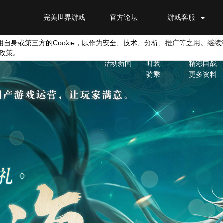
完美世界游戏
官方论坛
游戏客服
官网首页
新闻公告
游戏特色
游戏资料
福利特权
官方新闻
职业介绍
新手指南
用自身或第三方的
Cookie
，以作为安全、技术、分析、推广等之用。继续
政策
。
游戏公告
捏脸
进阶攻略
活动新闻
时装
精彩国战
骑乘
更多资料