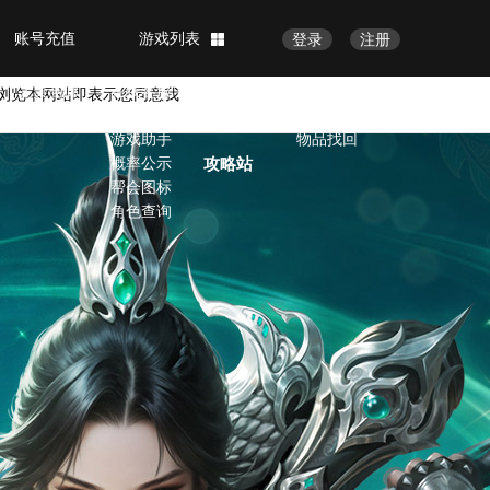
账号充值
游戏列表
登录
注册
完美赏析
客服中心
官方论坛
会员中心
完美画廊
在线客服
修改密码
浏览本网站即表示您同意我
完美视频
VIP服务
账号安全
游戏助手
物品找回
概率公示
攻略站
帮会图标
角色查询